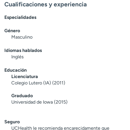
Cualificaciones y experiencia
t
r
Especialidades
a
r
Género
Masculino
Idiomas hablados
Inglés
Educación
Licenciatura
Colegio Lutero (IA) (2011)
Graduado
Universidad de Iowa (2015)
Seguro
UCHealth le recomienda encarecidamente que