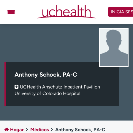
Omitir
y
INICIA SE
ver
contenido
Médicos
Especialidades
Ubicaciones
Programar cita
Atención de urgencia
virtual
Anthony Schock, PA-C
Facturación y precios
Remisiones
UCHealth Anschutz Inpatient Pavilion -
Dar
Carreras
University of Colorado Hospital
Inicie sesión en My Health Connection
Acerca de UCHealth
Clases y eventos
Hogar
Médicos
Anthony Schock, PA-C