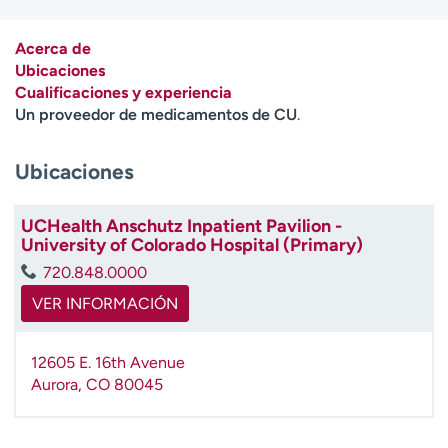
Ready. Set. CO.
Ensayos clínicos
Empleados
Profesionales
Acerca de
Ubicaciones
Atención a medios de
Asistencia financiera
Cualificaciones y experiencia
comunicación
Un proveedor de medicamentos de CU
.
Contáctenos
Noticias e historias
Ubicaciones
A
y
ú
UCHealth Anschutz Inpatient Pavilion -
University of Colorado Hospital (Primary)
d
a
720.848.0000
m
VER INFORMACIÓN
e
a
e
12605 E. 16th Avenue
n
Aurora
,
CO
80045
c
o
n