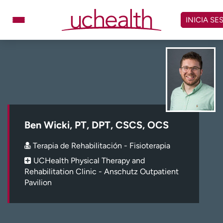
Omitir
y
INICIA SE
ver
contenido
Médicos
Especialidades
Ubicaciones
Programar cita
Atención de urgencia
virtual
Ben Wicki, PT, DPT, CSCS, OCS
Facturación y precios
Remisiones
Terapia de Rehabilitación - Fisioterapia
Dar
Carreras
UCHealth Physical Therapy and
Rehabilitation Clinic - Anschutz Outpatient
Inicie sesión en My Health Connection
Pavilion
Acerca de UCHealth
Clases y eventos