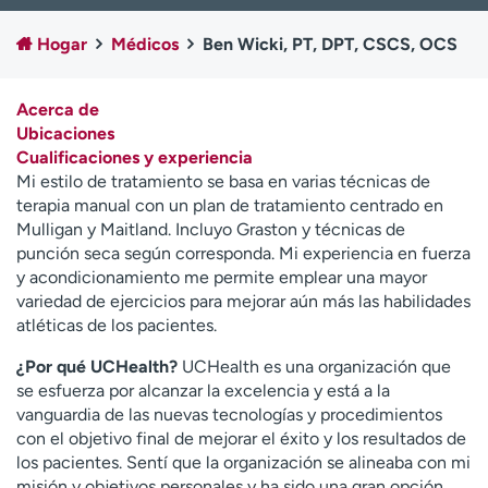
Ready. Set. CO.
Ensayos clínicos
Hogar
Médicos
Ben Wicki, PT, DPT, CSCS, OCS
Empleados
Profesionales
Atención a medios de
Asistencia financiera
comunicación
Acerca de
Ubicaciones
Contáctenos
Noticias e historias
Cualificaciones y experiencia
Mi estilo de tratamiento se basa en varias técnicas de
A
terapia manual con un plan de tratamiento centrado en
y
Mulligan y Maitland. Incluyo Graston y técnicas de
ú
punción seca según corresponda. Mi experiencia en fuerza
d
y acondicionamiento me permite emplear una mayor
a
variedad de ejercicios para mejorar aún más las habilidades
m
atléticas de los pacientes.
e
a
¿Por qué UCHealth?
UCHealth es una organización que
e
se esfuerza por alcanzar la excelencia y está a la
n
vanguardia de las nuevas tecnologías y procedimientos
c
con el objetivo final de mejorar el éxito y los resultados de
o
los pacientes. Sentí que la organización se alineaba con mi
n
misión y objetivos personales y ha sido una gran opción.