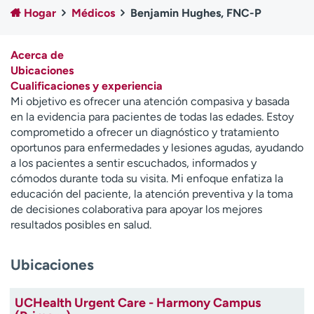
Ready. Set. CO.
Ensayos clínicos
Hogar
Médicos
Benjamin Hughes, FNC-P
Empleados
Profesionales
Atención a medios de
Asistencia financiera
Acerca de
comunicación
Ubicaciones
Cualificaciones y experiencia
Contáctenos
Noticias e historias
Mi objetivo es ofrecer una atención compasiva y basada
en la evidencia para pacientes de todas las edades. Estoy
A
comprometido a ofrecer un diagnóstico y tratamiento
y
oportunos para enfermedades y lesiones agudas, ayudando
ú
a los pacientes a sentir escuchados, informados y
d
cómodos durante toda su visita. Mi enfoque enfatiza la
a
educación del paciente, la atención preventiva y la toma
m
de decisiones colaborativa para apoyar los mejores
e
resultados posibles en salud.
a
e
Ubicaciones
n
c
o
UCHealth Urgent Care - Harmony Campus
n