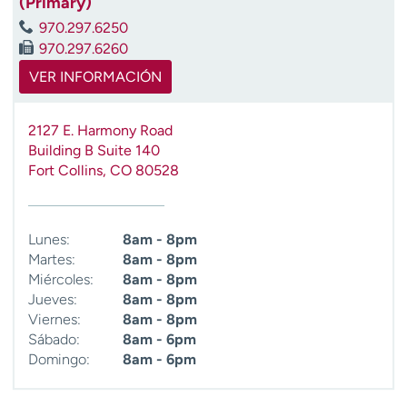
(Primary)
t
970.297.6250
r
970.297.6260
a
r
VER INFORMACIÓN
2127 E. Harmony Road
Building B Suite 140
Fort Collins
,
CO
80528
Lunes:
8am - 8pm
Martes:
8am - 8pm
Miércoles:
8am - 8pm
Jueves:
8am - 8pm
Viernes:
8am - 8pm
Sábado:
8am - 6pm
Domingo:
8am - 6pm