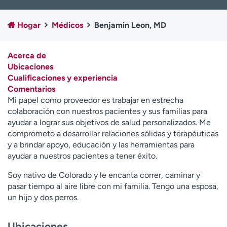
Ready. Set. CO.
Ensayos clínicos
Empleados
Profesionales
Hogar
Médicos
Benjamin Leon, MD
Atención a medios de
Asistencia financiera
comunicación
Acerca de
Ubicaciones
Contáctenos
Noticias e historias
Cualificaciones y experiencia
Comentarios
A
Mi papel como proveedor es trabajar en estrecha
y
colaboración con nuestros pacientes y sus familias para
ú
ayudar a lograr sus objetivos de salud personalizados. Me
d
comprometo a desarrollar relaciones sólidas y terapéuticas
a
y a brindar apoyo, educación y las herramientas para
m
ayudar a nuestros pacientes a tener éxito.
e
a
Soy nativo de Colorado y le encanta correr, caminar y
e
pasar tiempo al aire libre con mi familia. Tengo una esposa,
n
un hijo y dos perros.
c
o
n
Ubicaciones