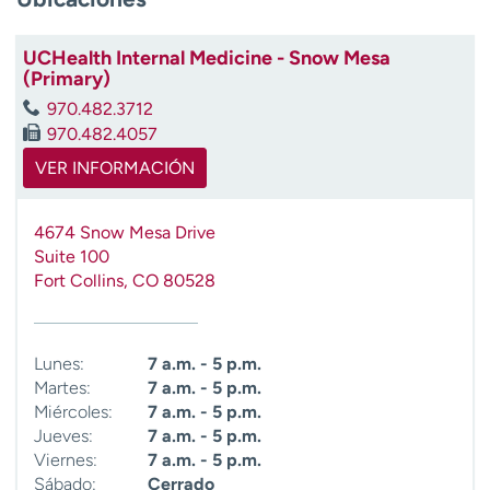
t
r
UCHealth Internal Medicine - Snow Mesa
a
(Primary)
r
970.482.3712
970.482.4057
VER INFORMACIÓN
4674 Snow Mesa Drive
Suite 100
Fort Collins
,
CO
80528
Lunes:
7 a.m. - 5 p.m.
Martes:
7 a.m. - 5 p.m.
Miércoles:
7 a.m. - 5 p.m.
Jueves:
7 a.m. - 5 p.m.
Viernes:
7 a.m. - 5 p.m.
Sábado:
Cerrado