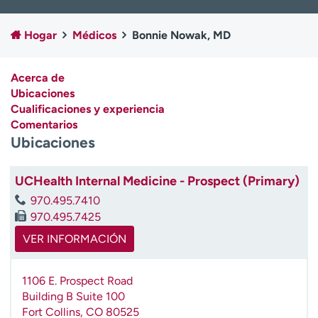
Ready. Set. CO.
Ensayos clínicos
Empleados
Profesionales
Hogar
Médicos
Bonnie Nowak, MD
Atención a medios de
Asistencia financiera
comunicación
Acerca de
Ubicaciones
Contáctenos
Noticias e historias
Cualificaciones y experiencia
Comentarios
A
Ubicaciones
y
ú
d
UCHealth Internal Medicine - Prospect (Primary)
a
970.495.7410
m
970.495.7425
e
a
VER INFORMACIÓN
e
n
1106 E. Prospect Road
c
Building B Suite 100
o
Fort Collins
,
CO
80525
n