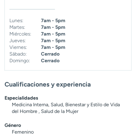
t
r
a
Lunes:
7am - 5pm
r
Martes:
7am - 5pm
Miércoles:
7am - 5pm
Jueves:
7am - 5pm
Viernes:
7am - 5pm
Sábado:
Cerrado
Domingo:
Cerrado
Cualificaciones y experiencia
Especialidades
Medicina Interna, Salud, Bienestar y Estilo de Vida
del Hombre , Salud de la Mujer
Género
Femenino