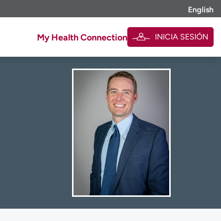
English
INICIA SESIÓN
My Health Connection