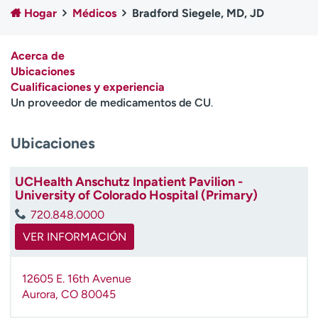
Ready. Set. CO.
Ensayos clínicos
Hogar
Médicos
Bradford Siegele, MD, JD
Empleados
Profesionales
Atención a medios de
Asistencia financiera
Acerca de
comunicación
Ubicaciones
Cualificaciones y experiencia
Contáctenos
Noticias e historias
Un proveedor de medicamentos de CU
.
A
Ubicaciones
y
ú
d
UCHealth Anschutz Inpatient Pavilion -
a
University of Colorado Hospital (Primary)
m
720.848.0000
e
a
VER INFORMACIÓN
e
n
12605 E. 16th Avenue
c
Aurora
,
CO
80045
o
n