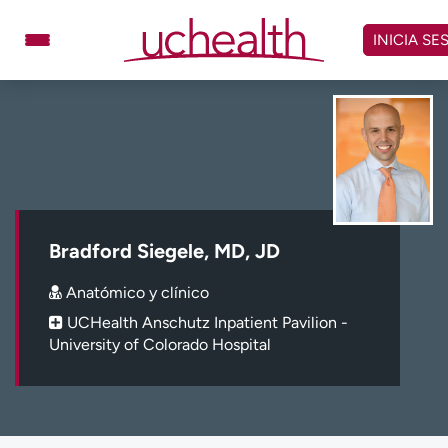
Omitir
y
INICIA SE
ver
contenido
Médicos
Especialidades
Ubicaciones
Programar cita
Atención de urgencia
virtual
Bradford Siegele, MD, JD
Facturación y precios
Remisiones
Anatómico y clínico
Dar
Carreras
UCHealth Anschutz Inpatient Pavilion -
University of Colorado Hospital
Inicie sesión en My Health Connection
Acerca de UCHealth
Clases y eventos