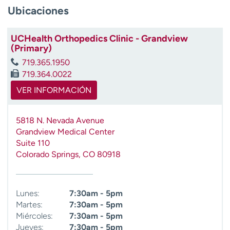
t
Ubicaciones
r
a
UCHealth Orthopedics Clinic - Grandview
r
(Primary)
719.365.1950
719.364.0022
VER INFORMACIÓN
5818 N. Nevada Avenue
Grandview Medical Center
Suite 110
Colorado Springs
,
CO
80918
Lunes:
7:30am - 5pm
Martes:
7:30am - 5pm
Miércoles:
7:30am - 5pm
Jueves:
7:30am - 5pm