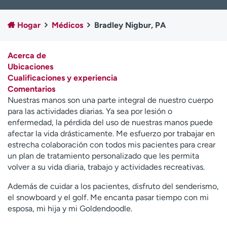
Ready. Set. CO.
Ensayos clínicos
Empleados
Profesionales
Hogar
Médicos
Bradley Nigbur, PA
Atención a medios de
Asistencia financiera
comunicación
Acerca de
Ubicaciones
Contáctenos
Noticias e historias
Cualificaciones y experiencia
Comentarios
A
Nuestras manos son una parte integral de nuestro cuerpo
y
para las actividades diarias. Ya sea por lesión o
ú
enfermedad, la pérdida del uso de nuestras manos puede
d
afectar la vida drásticamente. Me esfuerzo por trabajar en
a
estrecha colaboración con todos mis pacientes para crear
m
un plan de tratamiento personalizado que les permita
e
volver a su vida diaria, trabajo y actividades recreativas.
a
e
Además de cuidar a los pacientes, disfruto del senderismo,
n
el snowboard y el golf. Me encanta pasar tiempo con mi
c
esposa, mi hija y mi Goldendoodle.
o
n