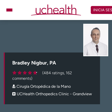
Omitir
y
INICIA SE
ver
contenido
Médicos
Especialidades
Ubicaciones
Programar cita
Atención de urgencia
virtual
Bradley Nigbur, PA
Facturación y precios
Remisiones
(484 ratings, 162
Dar
Carreras
comments)
Cirugía Ortopédica de la Mano
Inicie sesión en My Health Connection
UCHealth Orthopedics Clinic - Grandview
Acerca de UCHealth
Clases y eventos