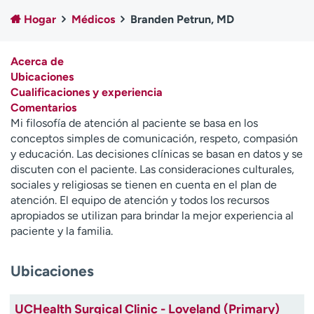
Ready. Set. CO.
Ensayos clínicos
Hogar
Médicos
Branden Petrun, MD
Empleados
Profesionales
Atención a medios de
Asistencia financiera
Acerca de
comunicación
Ubicaciones
Cualificaciones y experiencia
Contáctenos
Noticias e historias
Comentarios
Mi filosofía de atención al paciente se basa en los
A
conceptos simples de comunicación, respeto, compasión
y
y educación. Las decisiones clínicas se basan en datos y se
ú
discuten con el paciente. Las consideraciones culturales,
d
sociales y religiosas se tienen en cuenta en el plan de
a
atención. El equipo de atención y todos los recursos
m
apropiados se utilizan para brindar la mejor experiencia al
e
paciente y la familia.
a
e
n
Ubicaciones
c
o
UCHealth Surgical Clinic - Loveland (Primary)
n