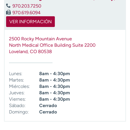
t
970.203.7250
r
970.619.6094
a
VER INFORMACIÓN
r
2500 Rocky Mountain Avenue
North Medical Office Building Suite 2200
Loveland
,
CO
80538
Lunes:
8am - 4:30pm
Martes:
8am - 4:30pm
Miércoles:
8am - 4:30pm
Jueves:
8am - 4:30pm
Viernes:
8am - 4:30pm
Sábado:
Cerrado
Domingo:
Cerrado