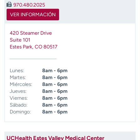
970.480.2025
t
r
VER INFORMACIÓN
a
r
420 Steamer Drive
Suite 101
Estes Park
,
CO
80517
Lunes:
8am - 6pm
Martes:
8am - 6pm
Miércoles:
8am - 6pm
Jueves:
8am - 6pm
Viernes:
8am - 6pm
Sábado:
8am - 6pm
Domingo:
8am - 6pm
UCHealth Estes Valley Medical Center