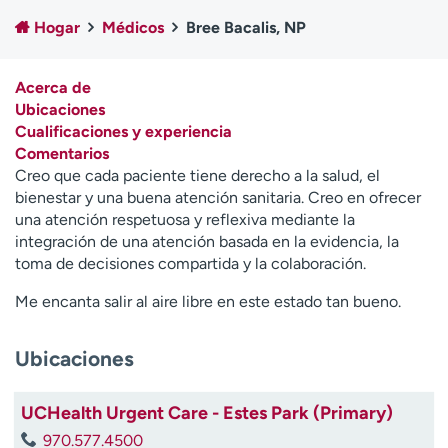
Ready. Set. CO.
Ensayos clínicos
Hogar
Médicos
Bree Bacalis, NP
Empleados
Profesionales
Atención a medios de
Asistencia financiera
Acerca de
comunicación
Ubicaciones
Cualificaciones y experiencia
Contáctenos
Noticias e historias
Comentarios
Creo que cada paciente tiene derecho a la salud, el
A
bienestar y una buena atención sanitaria. Creo en ofrecer
y
una atención respetuosa y reflexiva mediante la
ú
integración de una atención basada en la evidencia, la
d
toma de decisiones compartida y la colaboración.
a
m
Me encanta salir al aire libre en este estado tan bueno.
e
a
e
Ubicaciones
n
c
UCHealth Urgent Care - Estes Park (Primary)
o
970.577.4500
n