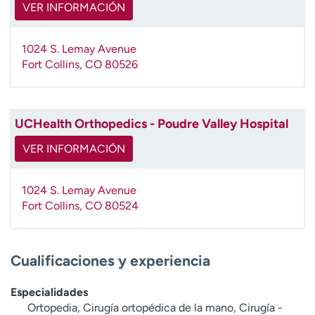
VER INFORMACIÓN
t
r
a
1024 S. Lemay Avenue
r
Fort Collins
,
CO
80526
UCHealth Orthopedics - Poudre Valley Hospital
VER INFORMACIÓN
1024 S. Lemay Avenue
Fort Collins
,
CO
80524
Cualificaciones y experiencia
Especialidades
Ortopedia, Cirugía ortopédica de la mano, Cirugía -