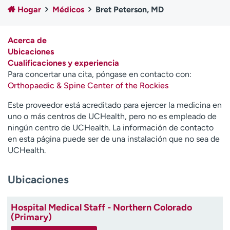
Ready. Set. CO.
Ensayos clínicos
Hogar
Médicos
Bret Peterson, MD
Empleados
Profesionales
Atención a medios de
Asistencia financiera
Acerca de
comunicación
Ubicaciones
Cualificaciones y experiencia
Contáctenos
Noticias e historias
Para concertar una cita, póngase en contacto con:
Orthopaedic & Spine Center of the Rockies
A
y
Este proveedor está acreditado para ejercer la medicina en
ú
uno o más centros de UCHealth, pero no es empleado de
d
ningún centro de UCHealth. La información de contacto
a
en esta página puede ser de una instalación que no sea de
m
UCHealth.
e
a
Ubicaciones
e
n
c
Hospital Medical Staff - Northern Colorado
o
(Primary)
n