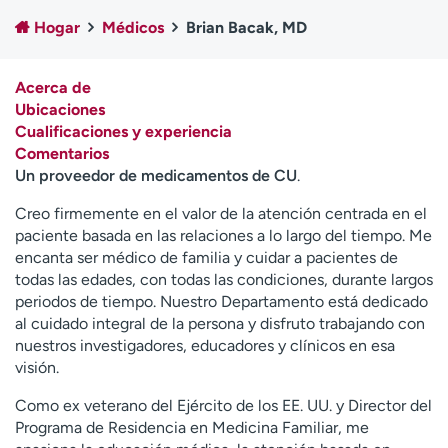
Ready. Set. CO.
Ensayos clínicos
Hogar
Médicos
Brian Bacak, MD
Empleados
Profesionales
Atención a medios de
Asistencia financiera
Acerca de
comunicación
Ubicaciones
Cualificaciones y experiencia
Contáctenos
Noticias e historias
Comentarios
Un proveedor de medicamentos de CU
.
A
y
Creo firmemente en el valor de la atención centrada en el
ú
paciente basada en las relaciones a lo largo del tiempo. Me
d
encanta ser médico de familia y cuidar a pacientes de
a
todas las edades, con todas las condiciones, durante largos
m
periodos de tiempo. Nuestro Departamento está dedicado
e
al cuidado integral de la persona y disfruto trabajando con
a
nuestros investigadores, educadores y clínicos en esa
e
visión.
n
c
Como ex veterano del Ejército de los EE. UU. y Director del
o
Programa de Residencia en Medicina Familiar, me
n