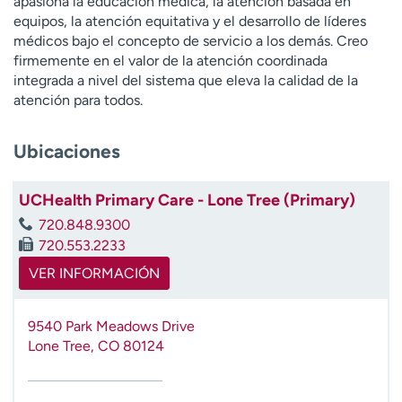
apasiona la educación médica, la atención basada en
t
equipos, la atención equitativa y el desarrollo de líderes
r
médicos bajo el concepto de servicio a los demás. Creo
a
firmemente en el valor de la atención coordinada
r
integrada a nivel del sistema que eleva la calidad de la
atención para todos.
Ubicaciones
UCHealth Primary Care - Lone Tree (Primary)
720.848.9300
720.553.2233
VER INFORMACIÓN
9540 Park Meadows Drive
Lone Tree
,
CO
80124