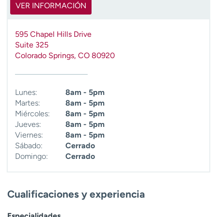
VER INFORMACIÓN
t
r
a
595 Chapel Hills Drive
r
Suite 325
Colorado Springs
,
CO
80920
Lunes:
8am - 5pm
Martes:
8am - 5pm
Miércoles:
8am - 5pm
Jueves:
8am - 5pm
Viernes:
8am - 5pm
Sábado:
Cerrado
Domingo:
Cerrado
Cualificaciones y experiencia
Especialidades