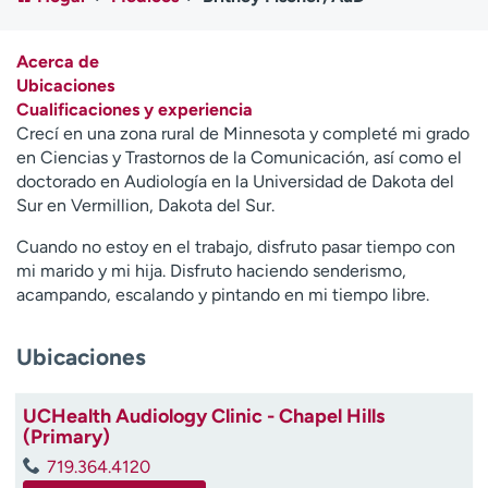
Ready. Set. CO.
Ensayos clínicos
Empleados
Profesionales
Acerca de
Atención a medios de
Asistencia financiera
Ubicaciones
comunicación
Cualificaciones y experiencia
Crecí en una zona rural de Minnesota y completé mi grado
Contáctenos
Noticias e historias
en Ciencias y Trastornos de la Comunicación, así como el
doctorado en Audiología en la Universidad de Dakota del
A
Sur en Vermillion, Dakota del Sur.
y
ú
Cuando no estoy en el trabajo, disfruto pasar tiempo con
d
mi marido y mi hija. Disfruto haciendo senderismo,
a
acampando, escalando y pintando en mi tiempo libre.
m
e
Ubicaciones
a
e
n
UCHealth Audiology Clinic - Chapel Hills
c
(Primary)
o
719.364.4120
n