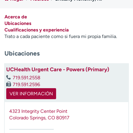
Ready. Set. CO.
Ensayos clínicos
Empleados
Profesionales
Acerca de
Atención a medios de
Asistencia financiera
Ubicaciones
comunicación
Cualificaciones y experiencia
Trato a cada paciente como si fuera mi propia familia.
Contáctenos
Noticias e historias
Ubicaciones
A
y
ú
UCHealth Urgent Care - Powers (Primary)
d
719.591.2558
a
719.591.2596
m
e
VER INFORMACIÓN
a
e
4323 Integrity Center Point
n
Colorado Springs
,
CO
80917
c
o
n