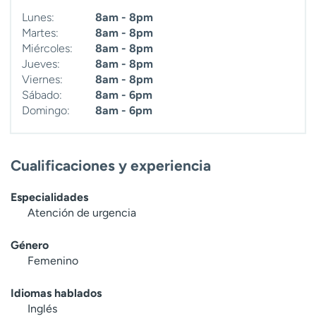
t
Lunes:
8am - 8pm
r
Martes:
8am - 8pm
a
Miércoles:
8am - 8pm
r
Jueves:
8am - 8pm
Viernes:
8am - 8pm
Sábado:
8am - 6pm
Domingo:
8am - 6pm
Cualificaciones y experiencia
Especialidades
Atención de urgencia
Género
Femenino
Idiomas hablados
Inglés