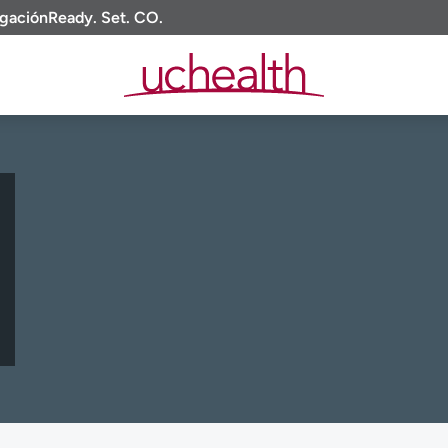
igación
Ready. Set. CO.