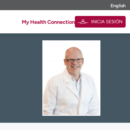
English
INICIA SESIÓN
My Health Connection