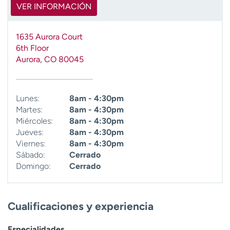
VER INFORMACIÓN
t
r
a
1635 Aurora Court
r
6th Floor
Aurora
,
CO
80045
Lunes:
8am - 4:30pm
Martes:
8am - 4:30pm
Miércoles:
8am - 4:30pm
Jueves:
8am - 4:30pm
Viernes:
8am - 4:30pm
Sábado:
Cerrado
Domingo:
Cerrado
Cualificaciones y experiencia
Especialidades