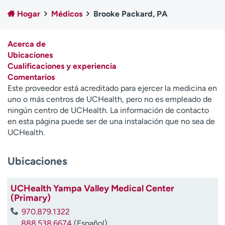
Ready. Set. CO.
Ensayos clínicos
Hogar
Médicos
Brooke Packard, PA
Empleados
Profesionales
Atención a medios de
Asistencia financiera
Acerca de
comunicación
Ubicaciones
Cualificaciones y experiencia
Contáctenos
Noticias e historias
Comentarios
Este proveedor está acreditado para ejercer la medicina en
A
uno o más centros de UCHealth, pero no es empleado de
y
ningún centro de UCHealth. La información de contacto
ú
en esta página puede ser de una instalación que no sea de
d
UCHealth.
a
m
e
Ubicaciones
a
e
UCHealth Yampa Valley Medical Center
n
(Primary)
c
o
970.879.1322
n
888.538.6674
(Español)