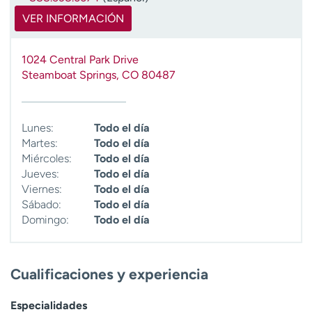
t
VER INFORMACIÓN
r
a
r
1024 Central Park Drive
Steamboat Springs
,
CO
80487
Lunes:
Todo el día
Martes:
Todo el día
Miércoles:
Todo el día
Jueves:
Todo el día
Viernes:
Todo el día
Sábado:
Todo el día
Domingo:
Todo el día
Cualificaciones y experiencia
Especialidades