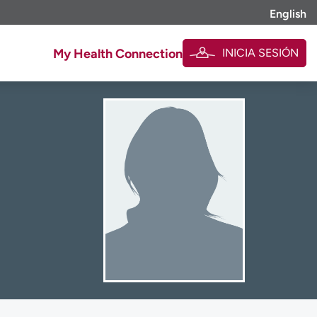
English
INICIA SESIÓN
My Health Connection