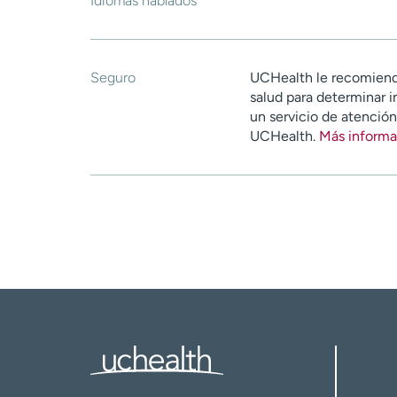
Idiomas hablados
Seguro
UCHealth le recomiend
salud para determinar i
un servicio de atenció
UCHealth.
Más informa