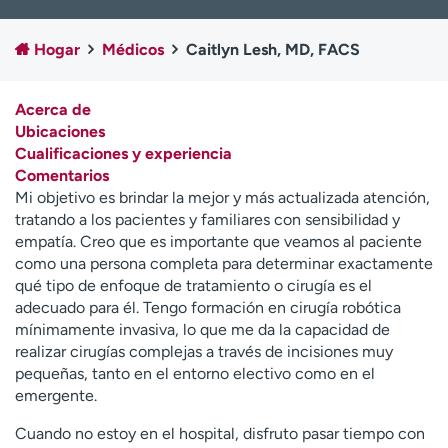
Ready. Set. CO.
Ensayos clínicos
Empleados
Profesionales
Hogar
Médicos
Caitlyn Lesh, MD, FACS
Atención a medios de
Asistencia financiera
comunicación
Acerca de
Ubicaciones
Contáctenos
Noticias e historias
Cualificaciones y experiencia
Comentarios
A
Mi objetivo es brindar la mejor y más actualizada atención,
y
tratando a los pacientes y familiares con sensibilidad y
ú
empatía. Creo que es importante que veamos al paciente
d
como una persona completa para determinar exactamente
a
qué tipo de enfoque de tratamiento o cirugía es el
m
adecuado para él. Tengo formación en cirugía robótica
e
mínimamente invasiva, lo que me da la capacidad de
a
realizar cirugías complejas a través de incisiones muy
e
pequeñas, tanto en el entorno electivo como en el
n
emergente.
c
o
Cuando no estoy en el hospital, disfruto pasar tiempo con
n