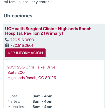
mi familia, esquiar y correr.
t
r
a
Ubicaciones
r
UCHealth Surgical Clinic - Highlands Ranch
Hospital, Pavilion 2 (Primary)
720.516.0600
720.516.0601
VER INFORMACIÓN
9051 SSG Chris Falkel Drive
Suite 200
Highlands Ranch
,
CO
80126
Lunes:
8am - 4pm
Martes:
8am - 4pm
Miércoles:
8am - 4pm