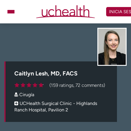
Omitir
y
INICIA SE
ver
contenido
Médicos
Especialidades
Ubicaciones
Programar cita
Atención de urgencia
virtual
Caitlyn Lesh, MD, FACS
Facturación y precios
Remisiones
(159 ratings, 72 comments)
Dar
Carreras
Cirugía
Inicie sesión en My Health Connection
UCHealth Surgical Clinic - Highlands
Ranch Hospital, Pavilion 2
Acerca de UCHealth
Clases y eventos