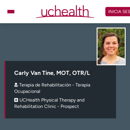
Omitir
y
INICIA SE
ver
contenido
Médicos
Especialidades
Ubicaciones
Programar cita
Atención de urgencia
virtual
Carly Van Tine, MOT, OTR/L
Facturación y precios
Remisiones
Terapia de Rehabilitación - Terapia
Dar
Carreras
Ocupacional
UCHealth Physical Therapy and
Inicie sesión en My Health Connection
Rehabilitation Clinic - Prospect
Acerca de UCHealth
Clases y eventos