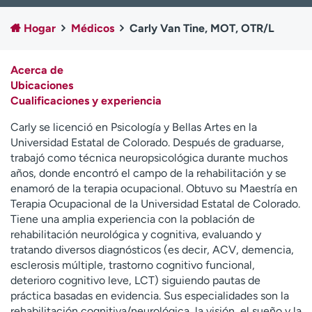
Ready. Set. CO.
Ensayos clínicos
Hogar
Médicos
Carly Van Tine, MOT, OTR/L
Empleados
Profesionales
Atención a medios de
Asistencia financiera
comunicación
Acerca de
Ubicaciones
Contáctenos
Noticias e historias
Cualificaciones y experiencia
A
Carly se licenció en Psicología y Bellas Artes en la
y
Universidad Estatal de Colorado. Después de graduarse,
ú
trabajó como técnica neuropsicológica durante muchos
d
años, donde encontró el campo de la rehabilitación y se
a
enamoró de la terapia ocupacional. Obtuvo su Maestría en
m
Terapia Ocupacional de la Universidad Estatal de Colorado.
e
Tiene una amplia experiencia con la población de
a
rehabilitación neurológica y cognitiva, evaluando y
e
tratando diversos diagnósticos (es decir, ACV, demencia,
n
esclerosis múltiple, trastorno cognitivo funcional,
c
deterioro cognitivo leve, LCT) siguiendo pautas de
o
práctica basadas en evidencia. Sus especialidades son la
n
rehabilitación cognitiva/neurológica, la visión, el sueño y la