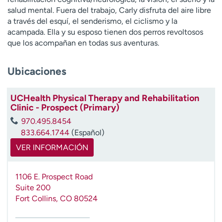
t
salud mental. Fuera del trabajo, Carly disfruta del aire libre
r
a través del esquí, el senderismo, el ciclismo y la
a
acampada. Ella y su esposo tienen dos perros revoltosos
r
que los acompañan en todas sus aventuras.
Ubicaciones
UCHealth Physical Therapy and Rehabilitation
Clinic - Prospect (Primary)
970.495.8454
833.664.1744
(Español)
VER INFORMACIÓN
1106 E. Prospect Road
Suite 200
Fort Collins
,
CO
80524