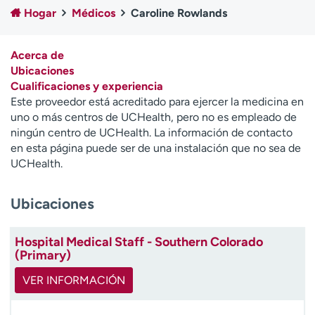
Ready. Set. CO.
Ensayos clínicos
Hogar
Médicos
Caroline Rowlands
Empleados
Profesionales
Atención a medios de
Asistencia financiera
Acerca de
comunicación
Ubicaciones
Cualificaciones y experiencia
Contáctenos
Noticias e historias
Este proveedor está acreditado para ejercer la medicina en
uno o más centros de UCHealth, pero no es empleado de
A
ningún centro de UCHealth. La información de contacto
y
en esta página puede ser de una instalación que no sea de
ú
UCHealth.
d
a
Ubicaciones
m
e
a
Hospital Medical Staff - Southern Colorado
e
(Primary)
n
c
VER INFORMACIÓN
o
n