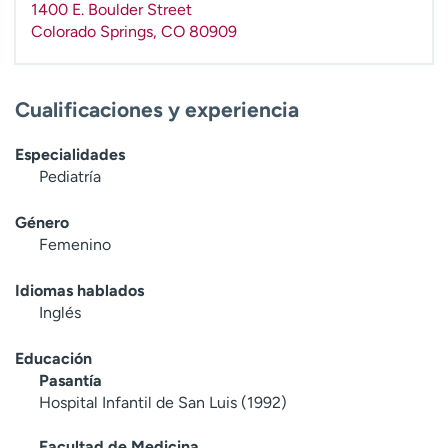
1400 E. Boulder Street
t
Colorado Springs
,
CO
80909
r
a
r
Cualificaciones y experiencia
Especialidades
Pediatría
Género
Femenino
Idiomas hablados
Inglés
Educación
Pasantía
Hospital Infantil de San Luis (1992)
Facultad de Medicina