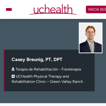
Omitir
y
INICIA SE
ver
contenido
Médicos
Especialidades
Ubicaciones
Programar cita
Atención de urgencia
virtual
Casey Breunig, PT, DPT
Facturación y precios
Remisiones
Terapia de Rehabilitación - Fisioterapia
Dar
Carreras
UCHealth Physical Therapy and
Rehabilitation Clinic – Green Valley Ranch
Inicie sesión en My Health Connection
Acerca de UCHealth
Clases y eventos