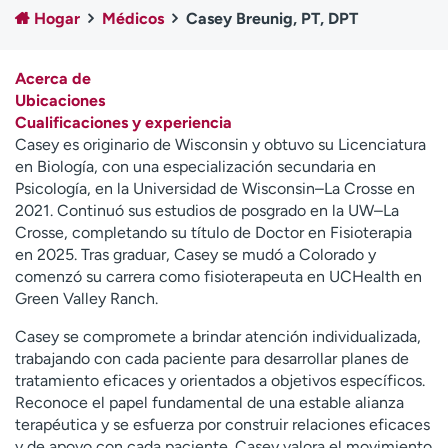
Ready. Set. CO.
Ensayos clínicos
Hogar
Médicos
Casey Breunig, PT, DPT
Empleados
Profesionales
Atención a medios de
Asistencia financiera
Acerca de
comunicación
Ubicaciones
Cualificaciones y experiencia
Contáctenos
Noticias e historias
Casey es originario de Wisconsin y obtuvo su Licenciatura
en Biología, con una especialización secundaria en
A
Psicología, en la Universidad de Wisconsin–La Crosse en
y
2021. Continuó sus estudios de posgrado en la UW–La
ú
Crosse, completando su título de Doctor en Fisioterapia
d
en 2025. Tras graduar, Casey se mudó a Colorado y
a
comenzó su carrera como fisioterapeuta en UCHealth en
m
Green Valley Ranch.
e
a
Casey se compromete a brindar atención individualizada,
e
trabajando con cada paciente para desarrollar planes de
n
tratamiento eficaces y orientados a objetivos específicos.
c
Reconoce el papel fundamental de una estable alianza
o
terapéutica y se esfuerza por construir relaciones eficaces
n
y de apoyo con cada paciente. Casey valora el movimiento