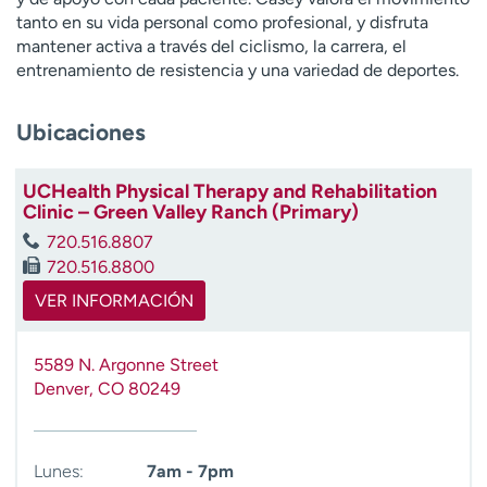
t
tanto en su vida personal como profesional, y disfruta
r
mantener activa a través del ciclismo, la carrera, el
a
entrenamiento de resistencia y una variedad de deportes.
r
Ubicaciones
UCHealth Physical Therapy and Rehabilitation
Clinic – Green Valley Ranch (Primary)
720.516.8807
720.516.8800
VER INFORMACIÓN
5589 N. Argonne Street
Denver
,
CO
80249
Lunes:
7am - 7pm