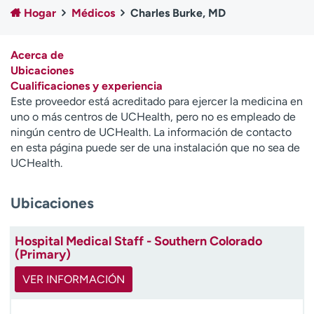
Ready. Set. CO.
Ensayos clínicos
Hogar
Médicos
Charles Burke, MD
Empleados
Profesionales
Atención a medios de
Asistencia financiera
Acerca de
comunicación
Ubicaciones
Cualificaciones y experiencia
Contáctenos
Noticias e historias
Este proveedor está acreditado para ejercer la medicina en
uno o más centros de UCHealth, pero no es empleado de
A
ningún centro de UCHealth. La información de contacto
y
en esta página puede ser de una instalación que no sea de
ú
UCHealth.
d
a
Ubicaciones
m
e
a
Hospital Medical Staff - Southern Colorado
e
(Primary)
n
c
VER INFORMACIÓN
o
n