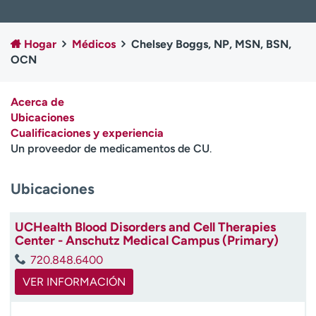
Ready. Set. CO.
Ensayos clínicos
Empleados
Profesionales
Hogar
Médicos
Chelsey Boggs, NP, MSN, BSN,
Atención a medios de
Asistencia financiera
OCN
comunicación
Contáctenos
Noticias e historias
Acerca de
Ubicaciones
A
Cualificaciones y experiencia
y
Un proveedor de medicamentos de CU
.
ú
d
Ubicaciones
a
m
e
UCHealth Blood Disorders and Cell Therapies
a
Center - Anschutz Medical Campus (Primary)
e
720.848.6400
n
c
VER INFORMACIÓN
o
n