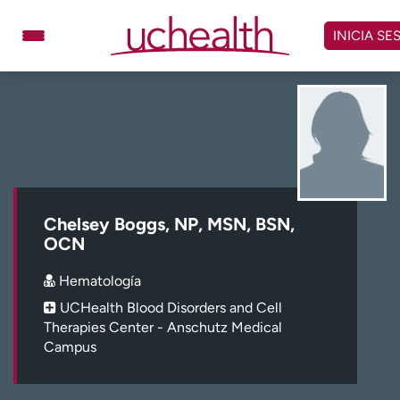
Omitir
y
INICIA SE
ver
contenido
Médicos
Especialidades
Ubicaciones
Programar cita
Atención de urgencia
virtual
Chelsey Boggs, NP, MSN, BSN,
Facturación y precios
Remisiones
OCN
Dar
Carreras
Hematología
UCHealth Blood Disorders and Cell
Inicie sesión en My Health Connection
Therapies Center - Anschutz Medical
Campus
Acerca de UCHealth
Clases y eventos