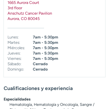
1665 Aurora Court
t
3rd floor
r
Anschutz Cancer Pavilion
a
Aurora
,
CO
80045
r
Lunes:
7am - 5:30pm
Martes:
7am - 5:30pm
Miércoles:
7am - 5:30pm
Jueves:
7am - 5:30pm
Viernes:
7am - 5:30pm
Sábado:
Cerrado
Domingo:
Cerrado
Cualificaciones y experiencia
Especialidades
Hematología, Hematología y Oncología, Sangre /