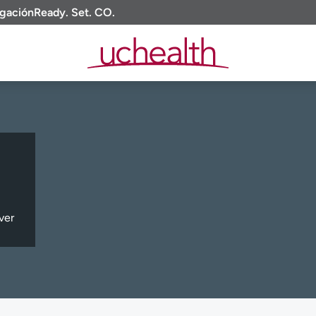
igación
Ready. Set. CO.
ver