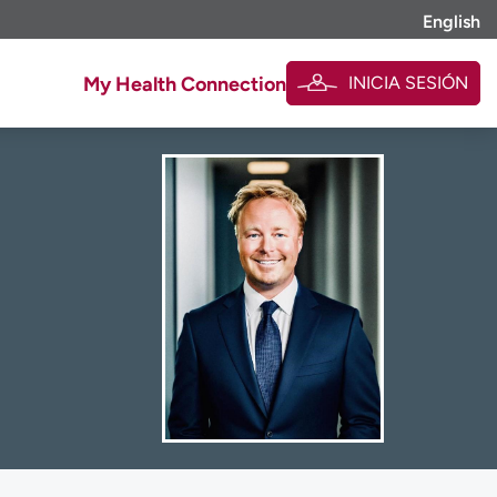
English
INICIA SESIÓN
My Health Connection