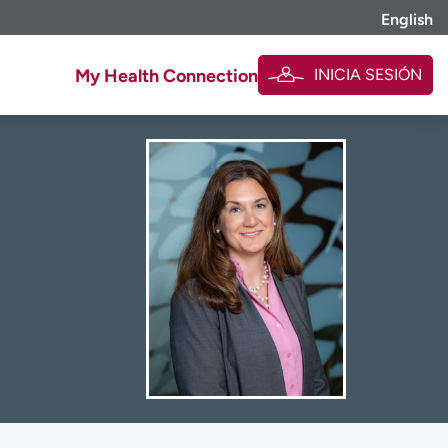
English
INICIA SESIÓN
My Health Connection