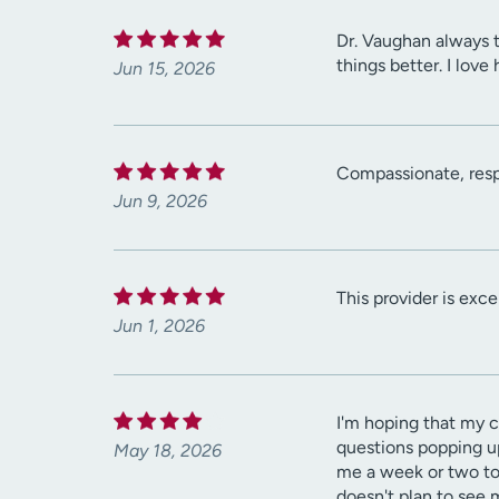
Dr. Vaughan always t
things better. I lov
Jun 15, 2026
Compassionate, resp
Jun 9, 2026
This provider is exce
Jun 1, 2026
I'm hoping that my ca
questions popping up
May 18, 2026
me a week or two to 
doesn't plan to see 