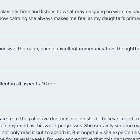
akes her time and listens to what may be going on with my dau
e how calming she always makes me feel as my daughter's primary
onsive, thorough, caring, excellent communication, thoughtfu
llent in all aspects. 10+++
re from the palliative doctor is not finished. I believe I need 
 in my mind as this week progresses. She certainly sent me ever
not only read it but to absorb it. But hopefully she expects thi
me for several weeks. I'm very appreciative that this department 