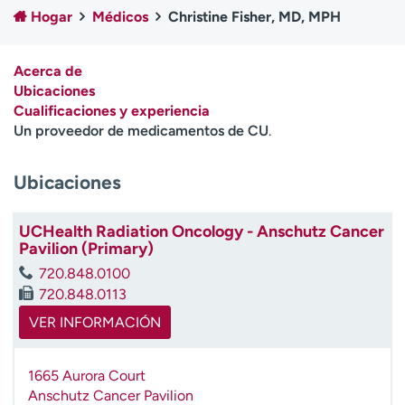
Ready. Set. CO.
Ensayos clínicos
Hogar
Médicos
Christine Fisher, MD, MPH
Empleados
Profesionales
Atención a medios de
Asistencia financiera
Acerca de
comunicación
Ubicaciones
Cualificaciones y experiencia
Contáctenos
Noticias e historias
Un proveedor de medicamentos de CU
.
A
Ubicaciones
y
ú
d
UCHealth Radiation Oncology - Anschutz Cancer
a
Pavilion (Primary)
m
720.848.0100
e
720.848.0113
a
e
VER INFORMACIÓN
n
c
1665 Aurora Court
o
Anschutz Cancer Pavilion
n