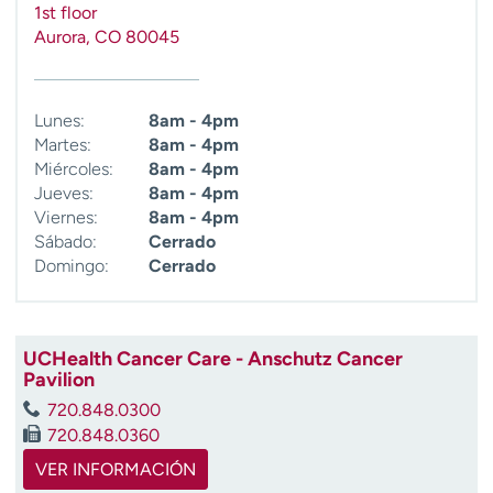
1st floor
t
Aurora
,
CO
80045
r
a
r
Lunes:
8am - 4pm
Martes:
8am - 4pm
Miércoles:
8am - 4pm
Jueves:
8am - 4pm
Viernes:
8am - 4pm
Sábado:
Cerrado
Domingo:
Cerrado
UCHealth Cancer Care - Anschutz Cancer
Pavilion
720.848.0300
720.848.0360
VER INFORMACIÓN