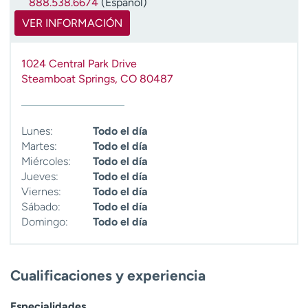
888.538.6674
(Español)
t
VER INFORMACIÓN
r
a
r
1024 Central Park Drive
Steamboat Springs
,
CO
80487
Lunes:
Todo el día
Martes:
Todo el día
Miércoles:
Todo el día
Jueves:
Todo el día
Viernes:
Todo el día
Sábado:
Todo el día
Domingo:
Todo el día
Cualificaciones y experiencia
Especialidades