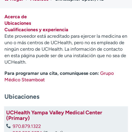
Ready. Set. CO.
Ensayos clínicos
Empleados
Profesionales
Acerca de
Atención a medios de
Asistencia financiera
Ubicaciones
comunicación
Cualificaciones y experiencia
Este proveedor está acreditado para ejercer la medicina en
Contáctenos
Noticias e historias
uno o más centros de UCHealth, pero no es empleado de
ningún centro de UCHealth. La información de contacto
A
en esta página puede ser de una instalación que no sea de
y
UCHealth.
ú
d
Para programar una cita, comuníquese con:
Grupo
a
Médico Steamboat
m
e
Ubicaciones
a
e
n
UCHealth Yampa Valley Medical Center
c
(Primary)
o
970.879.1322
n