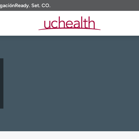
igación
Ready. Set. CO.