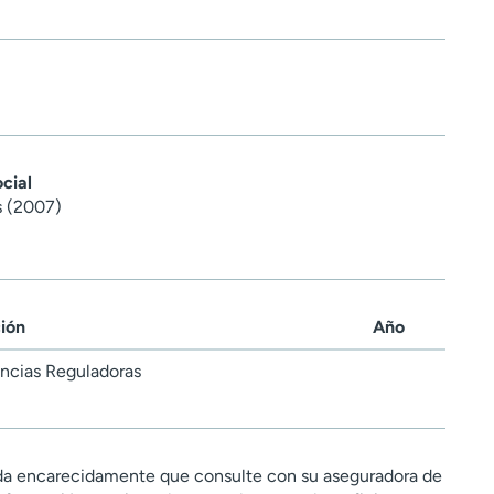
cial
s (2007)
ción
Año
ncias Reguladoras
a encarecidamente que consulte con su aseguradora de