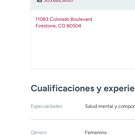
303.682.8007
11083 Colorado Boulevard
Firestone
,
CO
80504
Cualificaciones y experi
Especialidades
Salud mental y compo
Género
Femenino