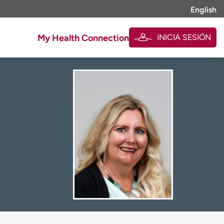
English
INICIA SESIÓN
My Health Connection