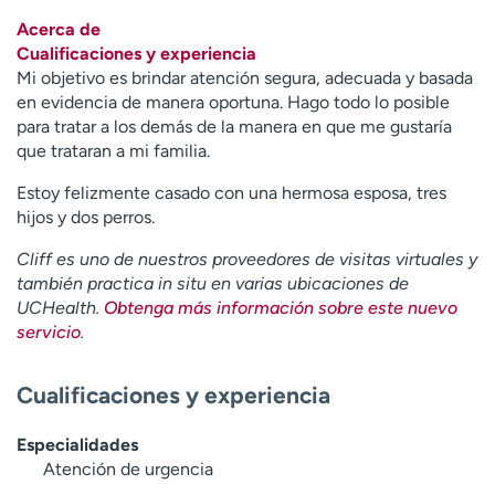
Ready. Set. CO.
Ensayos clínicos
Acerca de
Empleados
Profesionales
Cualificaciones y experiencia
Mi objetivo es brindar atención segura, adecuada y basada
Atención a medios de
Asistencia financiera
en evidencia de manera oportuna. Hago todo lo posible
comunicación
para tratar a los demás de la manera en que me gustaría
Contáctenos
Noticias e historias
que trataran a mi familia.
Estoy felizmente casado con una hermosa esposa, tres
A
hijos y dos perros.
y
ú
Cliff es uno de nuestros proveedores de visitas virtuales y
d
también practica in situ en varias ubicaciones de
a
UCHealth.
Obtenga más información sobre este nuevo
m
servicio
.
e
a
Cualificaciones y experiencia
e
n
c
Especialidades
o
Atención de urgencia
n