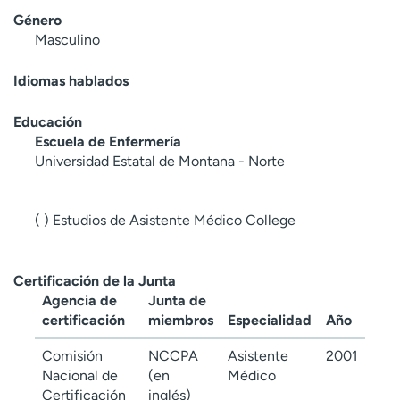
t
Género
r
Masculino
a
r
Idiomas hablados
Educación
Escuela de Enfermería
Universidad Estatal de Montana - Norte
( ) Estudios de Asistente Médico College
Certificación de la Junta
Agencia de
Junta de
certificación
miembros
Especialidad
Año
Comisión
NCCPA
Asistente
2001
Nacional de
(en
Médico
Certificación
inglés)