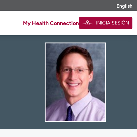
English
INICIA SESIÓN
My Health Connection