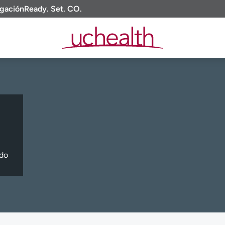
igación
Ready. Set. CO.
ado