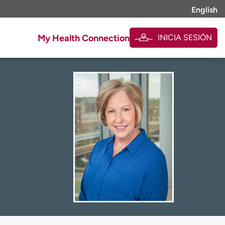
English
INICIA SESIÓN
My Health Connection