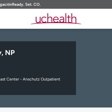
igación
Ready. Set. CO.
y, NP
st Center - Anschutz Outpatient