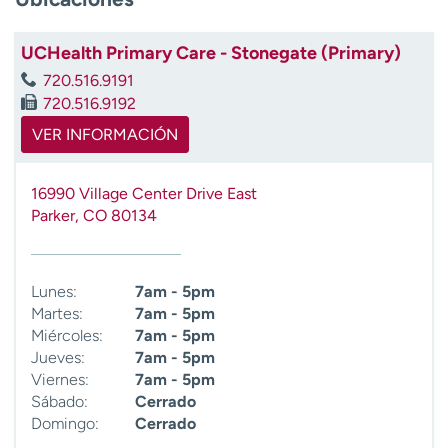
t
r
UCHealth Primary Care - Stonegate (Primary)
a
720.516.9191
r
720.516.9192
VER INFORMACIÓN
16990 Village Center Drive East
Parker
,
CO
80134
Lunes:
7am - 5pm
Martes:
7am - 5pm
Miércoles:
7am - 5pm
Jueves:
7am - 5pm
Viernes:
7am - 5pm
Sábado:
Cerrado
Domingo:
Cerrado