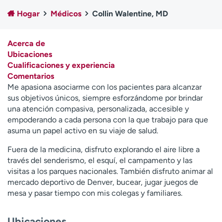
Ready. Set. CO.
Ensayos clínicos
Hogar
Médicos
Collin Walentine, MD
Empleados
Profesionales
Atención a medios de
Asistencia financiera
Acerca de
comunicación
Ubicaciones
Cualificaciones y experiencia
Contáctenos
Noticias e historias
Comentarios
Me apasiona asociarme con los pacientes para alcanzar
A
sus objetivos únicos, siempre esforzándome por brindar
y
una atención compasiva, personalizada, accesible y
ú
empoderando a cada persona con la que trabajo para que
d
asuma un papel activo en su viaje de salud.
a
m
Fuera de la medicina, disfruto explorando el aire libre a
e
través del senderismo, el esquí, el campamento y las
a
visitas a los parques nacionales. También disfruto animar al
e
mercado deportivo de Denver, bucear, jugar juegos de
n
mesa y pasar tiempo con mis colegas y familiares.
c
o
n
Ubicaciones