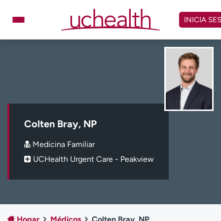
Omitir
y
INICIA SE
ver
contenido
Médicos
Especialidades
Ubicaciones
Programar cita
Atención de urgencia
virtual
Colten Bray, NP
Facturación y precios
Remisiones
Medicina Familiar
Dar
Carreras
UCHealth Urgent Care - Peakview
Inicie sesión en My Health Connection
Acerca de UCHealth
Clases y eventos
Hogar
Médicos
Colten Bray, NP