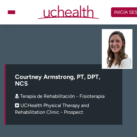
Omitir
y
INICIA SE
ver
contenido
Médicos
Especialidades
Ubicaciones
Programar cita
Atención de urgencia
virtual
Courtney Armstrong, PT, DPT,
Facturación y precios
Remisiones
NCS
Dar
Carreras
Terapia de Rehabilitación - Fisioterapia
UCHealth Physical Therapy and
Inicie sesión en My Health Connection
Rehabilitation Clinic - Prospect
Acerca de UCHealth
Clases y eventos