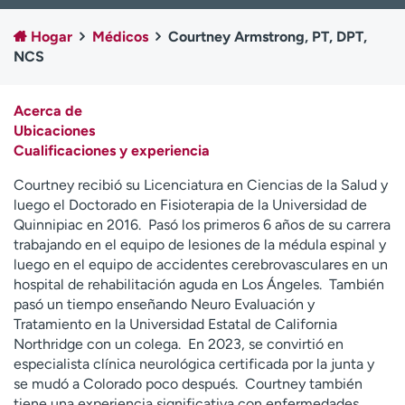
Ready. Set. CO.
Ensayos clínicos
Hogar
Médicos
Courtney Armstrong, PT, DPT,
Empleados
Profesionales
NCS
Atención a medios de
Asistencia financiera
comunicación
Acerca de
Contáctenos
Noticias e historias
Ubicaciones
Cualificaciones y experiencia
A
y
Courtney recibió su Licenciatura en Ciencias de la Salud y
ú
luego el Doctorado en Fisioterapia de la Universidad de
d
Quinnipiac en 2016. Pasó los primeros 6 años de su carrera
a
trabajando en el equipo de lesiones de la médula espinal y
m
luego en el equipo de accidentes cerebrovasculares en un
e
hospital de rehabilitación aguda en Los Ángeles. También
a
pasó un tiempo enseñando Neuro Evaluación y
e
Tratamiento en la Universidad Estatal de California
n
Northridge con un colega. En 2023, se convirtió en
c
especialista clínica neurológica certificada por la junta y
o
se mudó a Colorado poco después. Courtney también
n
tiene una experiencia significativa con enfermedades