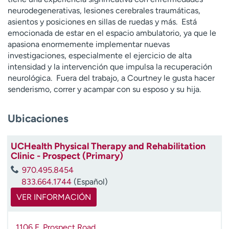
t
neurodegenerativas, lesiones cerebrales traumáticas,
r
asientos y posiciones en sillas de ruedas y más. Está
a
emocionada de estar en el espacio ambulatorio, ya que le
r
apasiona enormemente implementar nuevas
investigaciones, especialmente el ejercicio de alta
intensidad y la intervención que impulsa la recuperación
neurológica. Fuera del trabajo, a Courtney le gusta hacer
senderismo, correr y acampar con su esposo y su hija.
Ubicaciones
UCHealth Physical Therapy and Rehabilitation
Clinic - Prospect (Primary)
970.495.8454
833.664.1744
(Español)
VER INFORMACIÓN
1106 E. Prospect Road