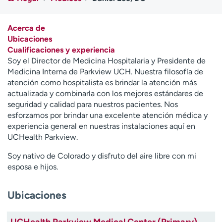
Ready. Set. CO.
Ensayos clínicos
Empleados
Profesionales
Acerca de
Atención a medios de
Asistencia financiera
Ubicaciones
comunicación
Cualificaciones y experiencia
Soy el Director de Medicina Hospitalaria y Presidente de
Contáctenos
Noticias e historias
Medicina Interna de Parkview UCH. Nuestra filosofía de
atención como hospitalista es brindar la atención más
A
actualizada y combinarla con los mejores estándares de
y
seguridad y calidad para nuestros pacientes. Nos
ú
esforzamos por brindar una excelente atención médica y
d
experiencia general en nuestras instalaciones aquí en
a
UCHealth Parkview.
m
e
Soy nativo de Colorado y disfruto del aire libre con mi
a
esposa e hijos.
e
n
Ubicaciones
c
o
n
UCHealth Parkview Medical Center (Primary)