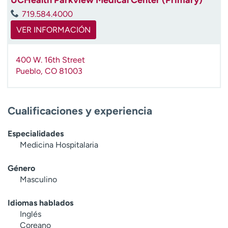
t
719.584.4000
r
VER INFORMACIÓN
a
r
400 W. 16th Street
Pueblo
,
CO
81003
Cualificaciones y experiencia
Especialidades
Medicina Hospitalaria
Género
Masculino
Idiomas hablados
Inglés
Coreano