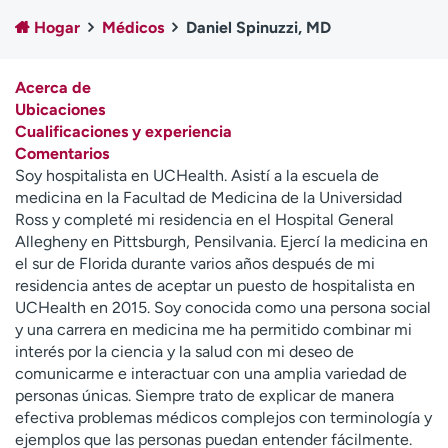
Ready. Set. CO.
Ensayos clínicos
Hogar
Médicos
Daniel Spinuzzi, MD
Empleados
Profesionales
Atención a medios de
Asistencia financiera
Acerca de
comunicación
Ubicaciones
Cualificaciones y experiencia
Contáctenos
Noticias e historias
Comentarios
Soy hospitalista en UCHealth. Asistí a la escuela de
A
medicina en la Facultad de Medicina de la Universidad
y
Ross y completé mi residencia en el Hospital General
ú
Allegheny en Pittsburgh, Pensilvania. Ejercí la medicina en
d
el sur de Florida durante varios años después de mi
a
residencia antes de aceptar un puesto de hospitalista en
m
UCHealth en 2015. Soy conocida como una persona social
e
y una carrera en medicina me ha permitido combinar mi
a
interés por la ciencia y la salud con mi deseo de
e
comunicarme e interactuar con una amplia variedad de
n
personas únicas. Siempre trato de explicar de manera
c
efectiva problemas médicos complejos con terminología y
o
ejemplos que las personas puedan entender fácilmente.
n