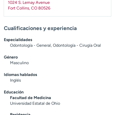
1024 S. Lemay Avenue
t
Fort Collins
,
CO
80526
r
a
r
Cualificaciones y experiencia
Especialidades
Odontología - General, Odontología - Cirugía Oral
Género
Masculino
Idiomas hablados
Inglés
Educación
Facultad de Medicina
Universidad Estatal de Ohio
Residencia