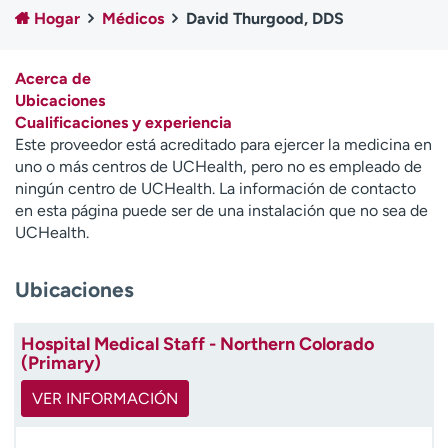
Ready. Set. CO.
Ensayos clínicos
Hogar
Médicos
David Thurgood, DDS
Empleados
Profesionales
Atención a medios de
Asistencia financiera
Acerca de
comunicación
Ubicaciones
Cualificaciones y experiencia
Contáctenos
Noticias e historias
Este proveedor está acreditado para ejercer la medicina en
uno o más centros de UCHealth, pero no es empleado de
A
ningún centro de UCHealth. La información de contacto
y
en esta página puede ser de una instalación que no sea de
ú
UCHealth.
d
a
Ubicaciones
m
e
a
Hospital Medical Staff - Northern Colorado
e
(Primary)
n
c
VER INFORMACIÓN
o
n