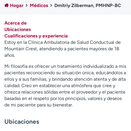
Ready. Set. CO.
Ensayos clínicos
Hogar
Médicos
Dmitriy Zilberman, PMHNP-BC
Empleados
Profesionales
Atención a medios de
Asistencia financiera
Acerca de
comunicación
Ubicaciones
Cualificaciones y experiencia
Contáctenos
Noticias e historias
Estoy en la Clínica Ambulatoria de Salud Conductual de
Mountain Crest, atendiendo a pacientes mayores de 18
A
años.
y
ú
Mi filosofía es ofrecer un tratamiento individualizado a mis
d
pacientes reconociendo su situación única, educándolos a
a
ellos y a sus familias, y brindando atención atenta y de alta
m
calidad. Creo en establecer una atmósfera que cree y
e
ofrezca relaciones sólidas entre el proveedor y el paciente
a
basadas en el respeto por los principios, valores y deseos
e
de mi paciente para su bienestar.
n
c
Ubicaciones
o
n