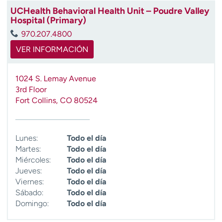
t
UCHealth Behavioral Health Unit – Poudre Valley
r
Hospital (Primary)
a
970.207.4800
r
VER INFORMACIÓN
1024 S. Lemay Avenue
3rd Floor
Fort Collins
,
CO
80524
Lunes:
Todo el día
Martes:
Todo el día
Miércoles:
Todo el día
Jueves:
Todo el día
Viernes:
Todo el día
Sábado:
Todo el día
Domingo:
Todo el día