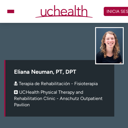
Omitir
y
INICIA SE
ver
contenido
Médicos
Especialidades
Ubicaciones
Programar cita
Atención de urgencia
virtual
Eliana Neuman, PT, DPT
Facturación y precios
Remisiones
Terapia de Rehabilitación - Fisioterapia
Dar
Carreras
UCHealth Physical Therapy and
Rehabilitation Clinic - Anschutz Outpatient
Inicie sesión en My Health Connection
Pavilion
Acerca de UCHealth
Clases y eventos