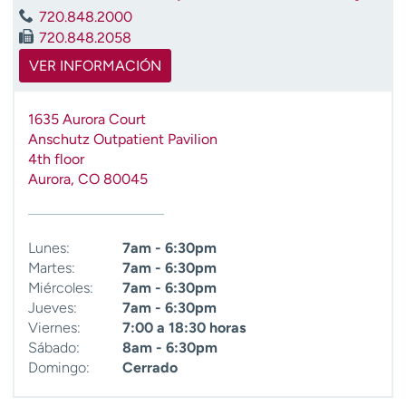
t
720.848.2000
r
720.848.2058
a
VER INFORMACIÓN
r
1635 Aurora Court
Anschutz Outpatient Pavilion
4th floor
Aurora
,
CO
80045
Lunes:
7am - 6:30pm
Martes:
7am - 6:30pm
Miércoles:
7am - 6:30pm
Jueves:
7am - 6:30pm
Viernes:
7:00 a 18:30 horas
Sábado:
8am - 6:30pm
Domingo:
Cerrado