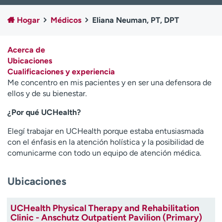
Ready. Set. CO.
Ensayos clínicos
Hogar
Médicos
Eliana Neuman, PT, DPT
Empleados
Profesionales
Atención a medios de
Asistencia financiera
comunicación
Acerca de
Ubicaciones
Contáctenos
Noticias e historias
Cualificaciones y experiencia
Me concentro en mis pacientes y en ser una defensora de
A
ellos y de su bienestar.
y
ú
¿Por qué UCHealth?
d
Elegí trabajar en UCHealth porque estaba entusiasmada
a
con el énfasis en la atención holística y la posibilidad de
m
comunicarme con todo un equipo de atención médica.
e
a
e
Ubicaciones
n
c
UCHealth Physical Therapy and Rehabilitation
o
Clinic - Anschutz Outpatient Pavilion (Primary)
n