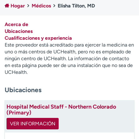
Ready. Set. CO.
Ensayos clínicos
Hogar
Médicos
Elisha Tilton, MD
Empleados
Profesionales
Atención a medios de
Asistencia financiera
Acerca de
comunicación
Ubicaciones
Cualificaciones y experiencia
Contáctenos
Noticias e historias
Este proveedor está acreditado para ejercer la medicina en
uno o más centros de UCHealth, pero no es empleado de
A
ningún centro de UCHealth. La información de contacto
y
en esta página puede ser de una instalación que no sea de
ú
UCHealth.
d
a
Ubicaciones
m
e
a
Hospital Medical Staff - Northern Colorado
e
(Primary)
n
c
VER INFORMACIÓN
o
n