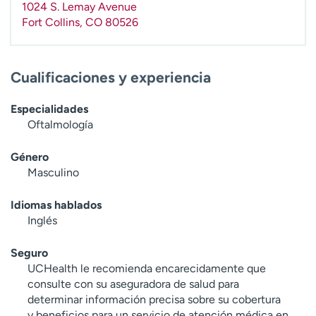
1024 S. Lemay Avenue
t
Fort Collins
,
CO
80526
r
a
r
Cualificaciones y experiencia
Especialidades
Oftalmología
Género
Masculino
Idiomas hablados
Inglés
Seguro
UCHealth le recomienda encarecidamente que
consulte con su aseguradora de salud para
determinar información precisa sobre su cobertura
y beneficios para un servicio de atención médica en