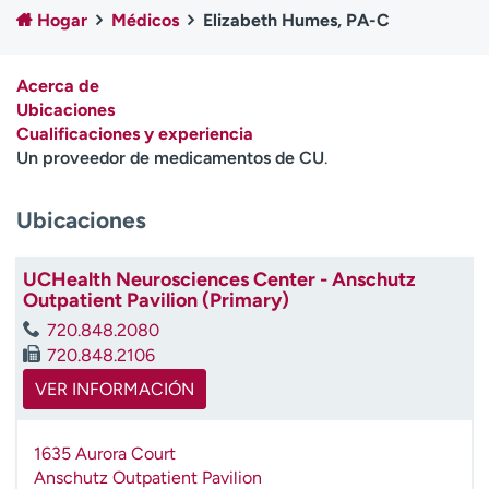
Ready. Set. CO.
Ensayos clínicos
Hogar
Médicos
Elizabeth Humes, PA-C
Empleados
Profesionales
Atención a medios de
Asistencia financiera
Acerca de
comunicación
Ubicaciones
Cualificaciones y experiencia
Contáctenos
Noticias e historias
Un proveedor de medicamentos de CU
.
A
Ubicaciones
y
ú
d
UCHealth Neurosciences Center - Anschutz
a
Outpatient Pavilion (Primary)
m
720.848.2080
e
720.848.2106
a
e
VER INFORMACIÓN
n
c
1635 Aurora Court
o
Anschutz Outpatient Pavilion
n