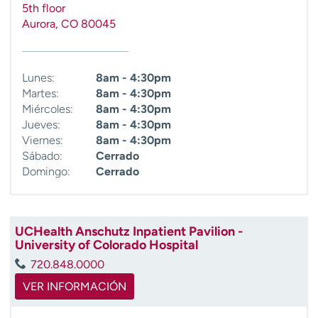
5th floor
t
Aurora
,
CO
80045
r
a
r
Lunes:
8am - 4:30pm
Martes:
8am - 4:30pm
Miércoles:
8am - 4:30pm
Jueves:
8am - 4:30pm
Viernes:
8am - 4:30pm
Sábado:
Cerrado
Domingo:
Cerrado
UCHealth Anschutz Inpatient Pavilion -
University of Colorado Hospital
720.848.0000
VER INFORMACIÓN