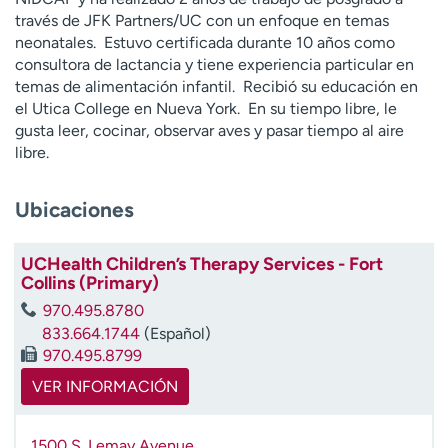
t
través de JFK Partners/UC con un enfoque en temas
r
neonatales. Estuvo certificada durante 10 años como
a
consultora de lactancia y tiene experiencia particular en
r
temas de alimentación infantil. Recibió su educación en
el Utica College en Nueva York. En su tiempo libre, le
gusta leer, cocinar, observar aves y pasar tiempo al aire
libre.
Ubicaciones
UCHealth Children’s Therapy Services - Fort
Collins (Primary)
970.495.8780
833.664.1744
(Español)
970.495.8799
VER INFORMACIÓN
1500 S. Lemay Avenue