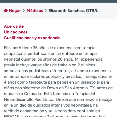
Ready. Set. CO.
Ensayos clínicos
Hogar
Médicos
Elizabeth Sanchez, OTR/L
Empleados
Profesionales
Atención a medios de
Asistencia financiera
comunicación
Acerca de
Ubicaciones
Contáctenos
Noticias e historias
Cualificaciones y experiencia
A
Elizabeth tiene 36 años de experiencia en terapia
y
ocupacional pediátrica, con un enfoque en terapia
ú
neonatal durante los últimos 26 años. Mi experiencia
d
previa incluye varios años de trabajo en 2 clínicas
a
ambulatorias pediátricas diferentes, así como experiencia
m
en entornos escolares públicos y privados. Trabajó durante
e
4 años como terapeuta para bebés en un preescolar para
a
niños con síndrome de Down en San Antonio, TX, antes de
e
mudarse a Colorado. Está formada en Terapia del
n
Neurodesarrollo Pediátrico. Desde que comenzó a trabajar
c
en la unidad de cuidados intensivos neonatales, ha
o
recibido capacitación y se la considera confiable en
n
NIDCAP y ha realizado 2 años de trabajo de posgrado a