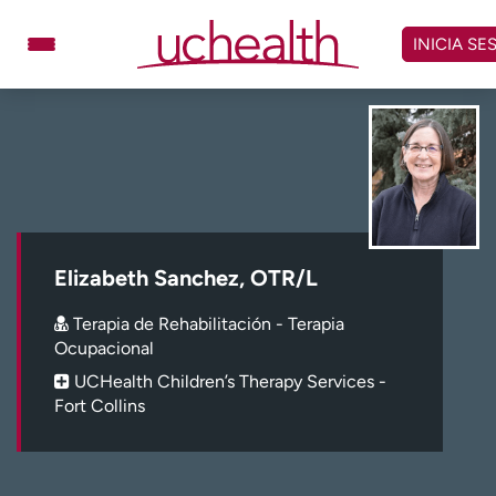
Omitir
y
INICIA SE
ver
contenido
Médicos
Especialidades
Ubicaciones
Programar cita
Atención de urgencia
virtual
Elizabeth Sanchez, OTR/L
Facturación y precios
Remisiones
Terapia de Rehabilitación - Terapia
Dar
Carreras
Ocupacional
UCHealth Children’s Therapy Services -
Inicie sesión en My Health Connection
Fort Collins
Acerca de UCHealth
Clases y eventos