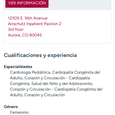
VER INFORMACIÓN
t
r
a
12505 E. 16th Avenue
r
Anschutz Inpatient Pavilion 2
3rd floor
Aurora
,
CO
80045
Cualificaciones y experiencia
Especialidades
Cardiología Pediátrica, Cardiopatía Congénita del
Adulto, Corazón y Circulación - Cardiopatía
Congénita, Salud del Niño y del Adolescente,
Corazón y Circulación - Cardiopatía Congénita del
Adulto, Corazón y Circulación
Género
Femenino