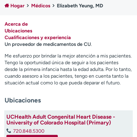
Ready. Set. CO.
Ensayos clínicos
Hogar
Médicos
Elizabeth Yeung, MD
Empleados
Profesionales
Atención a medios de
Asistencia financiera
Acerca de
comunicación
Ubicaciones
Cualificaciones y experiencia
Contáctenos
Noticias e historias
Un proveedor de medicamentos de CU
.
A
Me esfuerzo por brindar la mejor atención a mis pacientes.
y
Tengo la oportunidad única de seguir a los pacientes
ú
desde la primera infancia hasta la edad adulta. Por lo tanto,
d
cuando asesoro a los pacientes, tengo en cuenta tanto la
a
situación actual como lo que pueda deparar el futuro.
m
e
Ubicaciones
a
e
n
UCHealth Adult Congenital Heart Disease -
c
University of Colorado Hospital (Primary)
o
720.848.5300
n