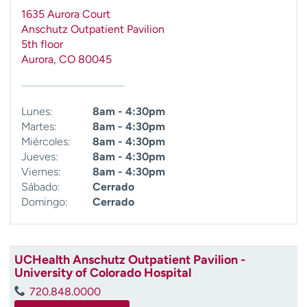
t
1635 Aurora Court
r
Anschutz Outpatient Pavilion
a
5th floor
r
Aurora
,
CO
80045
Lunes:
8am - 4:30pm
Martes:
8am - 4:30pm
Miércoles:
8am - 4:30pm
Jueves:
8am - 4:30pm
Viernes:
8am - 4:30pm
Sábado:
Cerrado
Domingo:
Cerrado
UCHealth Anschutz Outpatient Pavilion -
University of Colorado Hospital
720.848.0000