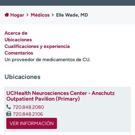
Ready. Set. CO.
Ensayos clínicos
Empleados
Profesionales
Hogar
Médicos
Elle Wade, MD
Atención a medios de
Asistencia financiera
comunicación
Acerca de
Ubicaciones
Contáctenos
Noticias e historias
Cualificaciones y experiencia
Comentarios
A
Un proveedor de medicamentos de CU
.
y
ú
d
Ubicaciones
a
m
UCHealth Neurosciences Center - Anschutz
e
Outpatient Pavilion (Primary)
a
e
720.848.2080
n
720.848.2106
c
VER INFORMACIÓN
o
n