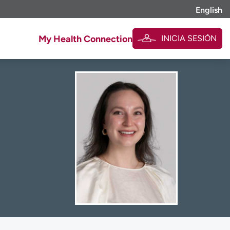
English
INICIA SESIÓN
My Health Connection