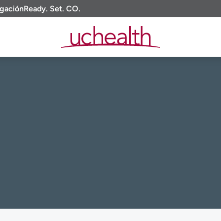
igación
Ready. Set. CO.