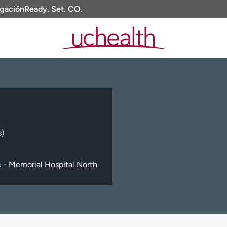
igación
Ready. Set. CO.
s)
 - Memorial Hospital North