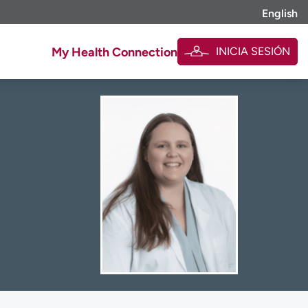
English
INICIA SESIÓN
My Health Connection