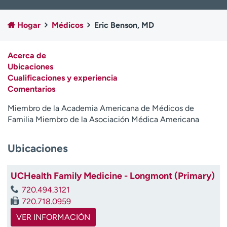
Ready. Set. CO.
Ensayos clínicos
Empleados
Profesionales
Hogar
Médicos
Eric Benson, MD
Atención a medios de
Asistencia financiera
comunicación
Acerca de
Ubicaciones
Contáctenos
Noticias e historias
Cualificaciones y experiencia
Comentarios
A
y
Miembro de la Academia Americana de Médicos de
ú
Familia Miembro de la Asociación Médica Americana
d
a
m
Ubicaciones
e
a
UCHealth Family Medicine - Longmont (Primary)
e
720.494.3121
n
720.718.0959
c
o
VER INFORMACIÓN
n