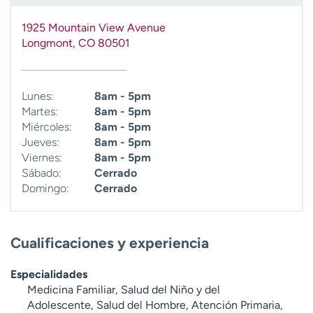
t
r
1925 Mountain View Avenue
a
Longmont
,
CO
80501
r
Lunes:
8am - 5pm
Martes:
8am - 5pm
Miércoles:
8am - 5pm
Jueves:
8am - 5pm
Viernes:
8am - 5pm
Sábado:
Cerrado
Domingo:
Cerrado
Cualificaciones y experiencia
Especialidades
Medicina Familiar, Salud del Niño y del
Adolescente, Salud del Hombre, Atención Primaria,