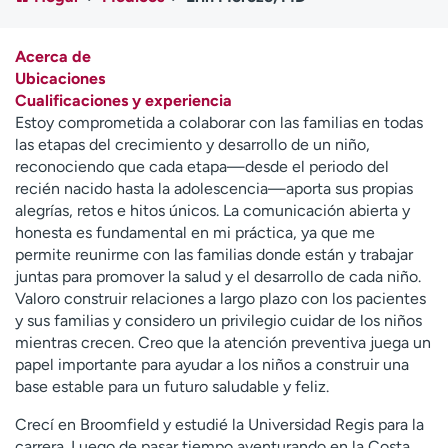
Ready. Set. CO.
Ensayos clínicos
Empleados
Profesionales
Acerca de
Atención a medios de
Asistencia financiera
Ubicaciones
comunicación
Cualificaciones y experiencia
Estoy comprometida a colaborar con las familias en todas
Contáctenos
Noticias e historias
las etapas del crecimiento y desarrollo de un niño,
reconociendo que cada etapa—desde el periodo del
A
recién nacido hasta la adolescencia—aporta sus propias
y
alegrías, retos e hitos únicos. La comunicación abierta y
ú
honesta es fundamental en mi práctica, ya que me
d
permite reunirme con las familias donde están y trabajar
a
juntas para promover la salud y el desarrollo de cada niño.
m
Valoro construir relaciones a largo plazo con los pacientes
e
y sus familias y considero un privilegio cuidar de los niños
a
mientras crecen. Creo que la atención preventiva juega un
e
papel importante para ayudar a los niños a construir una
n
base estable para un futuro saludable y feliz.
c
o
Crecí en Broomfield y estudié la Universidad Regis para la
n
carrera. Luego de pasar tiempo aventurando en la Costa