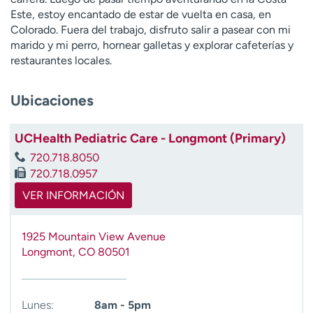
t
Este, estoy encantado de estar de vuelta en casa, en
r
Colorado. Fuera del trabajo, disfruto salir a pasear con mi
a
marido y mi perro, hornear galletas y explorar cafeterías y
r
restaurantes locales.
Ubicaciones
UCHealth Pediatric Care - Longmont (Primary)
720.718.8050
720.718.0957
VER INFORMACIÓN
1925 Mountain View Avenue
Longmont
,
CO
80501
Lunes:
8am - 5pm