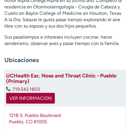
honor Alpha Omega Alpha en su último año. Completó la
t
residencia en Otorrinolaringología - Cirugía de Cabeza y
r
Cuello en Baylor College of Medicine en Houston, Texas.
a
A la Dra. Salazar le gusta pasar tiempo explorando el aire
r
libre con su esposo y sus dos hijos pequeños.
Sus pasatiempos e intereses incluyen cocinar, hacer
senderismo, observar aves y pasar tiempo con la familia.
Ubicaciones
UCHealth Ear, Nose and Throat Clinic - Pueblo
(Primary)
719.542.1803
VER INFORMACIÓN
1218 S. Pueblo Boulevard
Pueblo
,
CO
81005