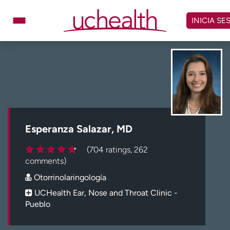
Omitir
y
INICIA SE
ver
contenido
Médicos
Especialidades
Ubicaciones
Programar cita
Atención de urgencia
virtual
Esperanza Salazar, MD
Facturación y precios
Remisiones
(704 ratings, 262
Dar
Carreras
comments)
Otorrinolaringología
Inicie sesión en My Health Connection
UCHealth Ear, Nose and Throat Clinic -
Pueblo
Acerca de UCHealth
Clases y eventos