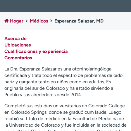
Ready. Set. CO.
Ensayos clínicos
Empleados
Profesionales
Hogar
Médicos
Esperanza Salazar, MD
Atención a medios de
Asistencia financiera
comunicación
Acerca de
Contáctenos
Noticias e historias
Ubicaciones
Cualificaciones y experiencia
A
Comentarios
y
ú
La Dra. Esperanza Salazar es una otorrinolaringóloga
d
certificada y trata todo el espectro de problemas de oído,
a
nariz y garganta tanto en niños como en adultos. Es
m
originaria del sur de Colorado y ha estado sirviendo a
e
Pueblo y sus alrededores desde 2014.
a
e
Completó sus estudios universitarios en Colorado College
n
en Colorado Springs, donde se graduó cum laude. Luego
c
recibió su título de médico en la Facultad de Medicina de
o
la Universidad de Colorado y fue incluida en la sociedad de
n